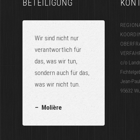
BETEILIGUNG
KON
REGION
KOORDI
Wir sind nicht nur
OBERFR
verantwortlich für
VERFAH
das, was wir tun,
c/o Landr
Fichtelge
sondern auch für das,
Jean-Paul
was wir nicht tun.
95632 Wu
– Molière