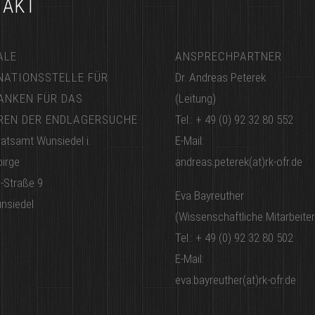
TAKT
ALE
ANSPRECHPARTNER
NATIONSSTELLE FÜR
Dr. Andreas Peterek
ANKEN FÜR DAS
(Leitung)
REN DER ENDLAGERSUCHE
Tel.: + 49 (0) 92 32 80 552
atsamt Wunsiedel i.
E-Mail:
birge
andreas.peterek(at)rk-ofr.de
-Straße 9
Eva Bayreuther
nsiedel
(Wissenschaftliche Mitarbeiter
Tel.: + 49 (0) 92 32 80 502
E-Mail:
eva.bayreuther(at)rk-ofr.de